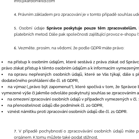
info@karbonwild.com
Právním základem pro zpracování je v tomto případě souhlas uděle
Osobní údaje
Správce poskytuje pouze těm zpracovatelům, 
platebních metod. Dále pak společnosti zajišťující provoz e-shopu (
Vezměte, prosím, na vědomí, že podle GDPR máte právo:
na přístup k osobním údajům, které sestává z práva získat od Správce
právo získat přístup k těmto osobním údajům a k informacím vymezeným 
na opravu nepřesných osobních údajů, které se Vás týkají, dále s
dodatečného prohlášení dle čl. 16 GDPR,
na výmaz („právo být zapomenut“), které spočívá v tom, že Správce 
vymezené výše či jakmile odvoláte poskytnutý souhlas se zpracováním a n
na omezení zpracování osobních údajů v případech vymezených v čl.
na přenositelnost údajů dle podmínek čl. 20 GDPR,
vznést námitku proti zpracování osobních údajů dle čl. 21 GDPR.
V případě pochybností o zpracovávání osobních údajů máte p
orgánem. K tomu můžete také podat stížnost.