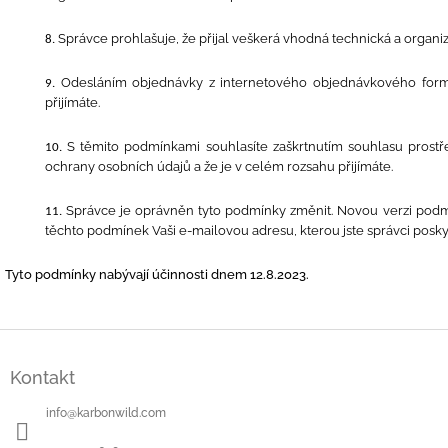
Správce prohlašuje, že přijal veškerá vhodná technická a organi
Odesláním objednávky z internetového objednávkového formu
přijímáte.
S těmito podmínkami souhlasíte zaškrtnutím souhlasu prostř
ochrany osobních údajů a že je v celém rozsahu přijímáte.
Správce je oprávněn tyto podmínky změnit. Novou verzi podm
těchto podmínek Vaši e-mailovou adresu, kterou jste správci posky
Tyto podmínky nabývají účinnosti dnem 12.8.2023.
Z
á
Kontakt
p
a
info
@
karbonwild.com
t