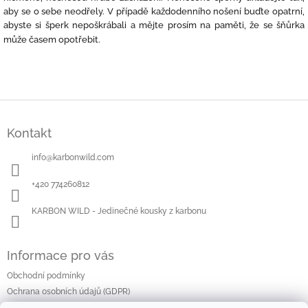
aby se o sebe neodřely. V případě každodenního nošení buďte opatrní,
abyste si šperk nepoškrábali a mějte prosím na paměti, že se šňůrka
může časem opotřebit.
Z
á
Kontakt
p
a
info
@
karbonwild.com
t
í
+420 774260812
KARBON WILD - Jedinečné kousky z karbonu
Informace pro vás
Obchodní podmínky
Ochrana osobních údajů (GDPR)
Doprava a platba