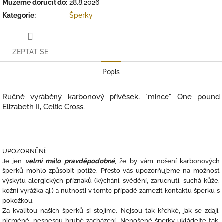
Můžeme doručit do:
28.8.2026
Kategorie
:
Šperky
ZEPTAT SE
Popis
Ručně vyráběný karbonový přívěsek, "mince" One pound
Elizabeth II, Celtic Cross.
UPOZORNĚNÍ:
Je jen
velmi málo pravděpodobné
, že by vám nošení karbonových
šperků mohlo způsobit potíže. Přesto vás upozorňujeme na možnost
výskytu alergických příznaků (kýchání, svědění, zarudnutí, suchá kůže,
kožní vyrážka aj.) a nutnosti v tomto případě zamezit kontaktu šperku s
pokožkou.
Za kvalitou našich šperků si stojíme. Nejsou tak křehké, jak se zdají,
nicméně, nesnesou hrubé zacházení. Nenošené šperky ukládejte tak,